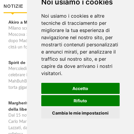
Noi usiamo i cookies
NOTIZIE
Noi usiamo i cookies e altre
Akiro a Milano. Il Nikkei hand roll bar in via Moscova
tecniche di tracciamento per
Milano scopre l'hand roll Nikkei. Dal 21 maggio in via della
migliorare la tua esperienza di
Moscova 50 apre Akiro, il primo Nikkei hand roll bar al mondo:
navigazione nel nostro sito, per
dopo Madrid, Barcellona e Chicago, lo chef Luis Arévalo porta in
mostrarti contenuti personalizzati
città un format dedicato al banco e alla tecnica espressa.
e annunci mirati, per analizzare il
traffico sul nostro sito, e per
Spirit de Milan: la "Festa delle Feste"
capire da dove arrivano i nostri
Mercoledì 25 giugno allo Spirit de Milan la Festa delle Feste per
visitatori.
celebrare i primi 10 anni del locale. Dalle 19:30 con Banda d'Affori,
MahBuhBah e ospiti a sorpresa. DJ set fino alle 2 del mattino con
torta gigante.
Accetto
Rifiuto
Margherita Lazzati - Fotografie in carcere: manifestazioni
della libertà religiosa
Cambia le mie impostazioni
Dal 15 novembre 2019 al 26 gennaio 2020, il Museo Diocesano
Carlo Maria Martini di Milano ospita la mostra di Margherita
Lazzati, dal titolo Fotografie in carcere. Manifestazioni della libertà