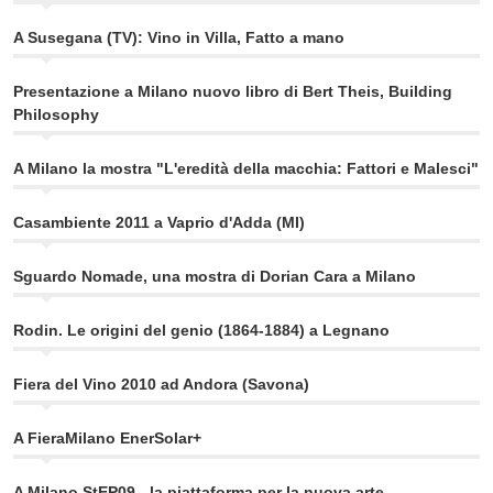
A Susegana (TV): Vino in Villa, Fatto a mano
Presentazione a Milano nuovo libro di Bert Theis, Building
Philosophy
A Milano la mostra "L'eredità della macchia: Fattori e Malesci"
Casambiente 2011 a Vaprio d'Adda (MI)
Sguardo Nomade, una mostra di Dorian Cara a Milano
Rodin. Le origini del genio (1864-1884) a Legnano
Fiera del Vino 2010 ad Andora (Savona)
A FieraMilano EnerSolar+
A Milano StEP09 - la piattaforma per la nuova arte