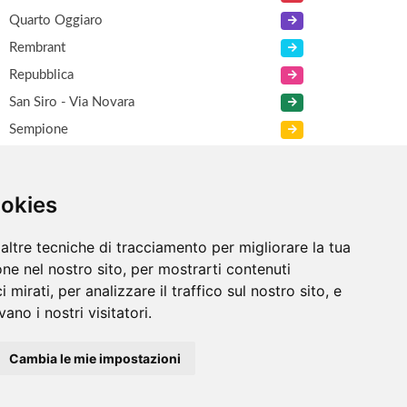
Quarto Oggiaro
Rembrant
Repubblica
San Siro - Via Novara
Sempione
Viale Certosa
XXI Marzo
ookies
Zara
altre tecniche di tracciamento per migliorare la tua
ne nel nostro sito, per mostrarti contenuti
 mirati, per analizzare il traffico sul nostro sito, e
ano i nostri visitatori.
Cambia le mie impostazioni
Informazioni
/
Contatti
/
Sitemap