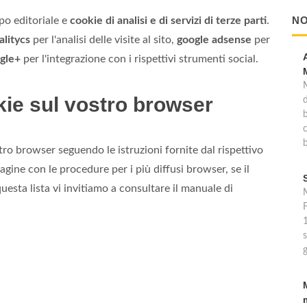
NO
ipo editoriale e
cookie di analisi e di servizi di terze parti
.
alitycs
per l'analisi delle visite al sito,
google adsense
per
gle+
per l'integrazione con i rispettivi strumenti social.
kie sul vostro browser
b
ostro browser seguendo le istruzioni fornite dal rispettivo
pagine con le procedure per i più diffusi browser, se il
esta lista vi invitiamo a consultare il manuale di
M
F
s
g