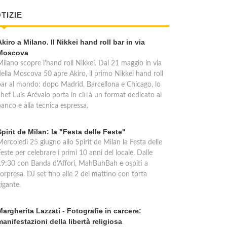
TIZIE
Akiro a Milano. Il Nikkei hand roll bar in via
Moscova
Milano scopre l'hand roll Nikkei. Dal 21 maggio in via
della Moscova 50 apre Akiro, il primo Nikkei hand roll
bar al mondo: dopo Madrid, Barcellona e Chicago, lo
chef Luis Arévalo porta in città un format dedicato al
anco e alla tecnica espressa.
Spirit de Milan: la "Festa delle Feste"
ercoledì 25 giugno allo Spirit de Milan la Festa delle
este per celebrare i primi 10 anni del locale. Dalle
19:30 con Banda d'Affori, MahBuhBah e ospiti a
orpresa. DJ set fino alle 2 del mattino con torta
igante.
Margherita Lazzati - Fotografie in carcere:
manifestazioni della libertà religiosa