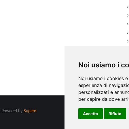
Noi usiamo i c
Noi usiamo i cookies e 
esperienza di navigazio
personalizzati e annunci
per capire da dove arriv
ti. Powered by
Supero
Accetto
Rifiuto