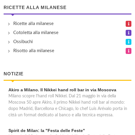
viale Monza 92, Milano
RICETTE ALLA MILANESE
El Tipico Latino Americano
Ricette alla milanese
via Giuseppe Giacosa 4, Milano
Cotoletta alla milanese
Ossibuchi
Kimura
Risotto alla milanese
viale Monza 4, Milano
La Bellingereta
NOTIZIE
via Luigi Varanini 22, Milano
Akiro a Milano. Il Nikkei hand roll bar in via Moscova
Milano scopre l'hand roll Nikkei. Dal 21 maggio in via della
Mar Rosso
Moscova 50 apre Akiro, il primo Nikkei hand roll bar al mondo:
via Marco Aurelio 8, Milano
dopo Madrid, Barcellona e Chicago, lo chef Luis Arévalo porta in
città un format dedicato al banco e alla tecnica espressa.
Spirit de Milan: la "Festa delle Feste"