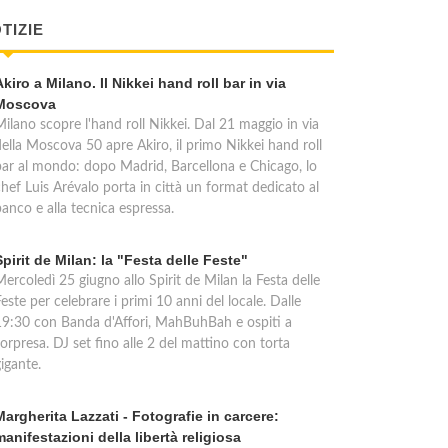
TIZIE
Akiro a Milano. Il Nikkei hand roll bar in via
Moscova
Milano scopre l'hand roll Nikkei. Dal 21 maggio in via
della Moscova 50 apre Akiro, il primo Nikkei hand roll
bar al mondo: dopo Madrid, Barcellona e Chicago, lo
chef Luis Arévalo porta in città un format dedicato al
anco e alla tecnica espressa.
Spirit de Milan: la "Festa delle Feste"
ercoledì 25 giugno allo Spirit de Milan la Festa delle
este per celebrare i primi 10 anni del locale. Dalle
19:30 con Banda d'Affori, MahBuhBah e ospiti a
orpresa. DJ set fino alle 2 del mattino con torta
igante.
Margherita Lazzati - Fotografie in carcere:
manifestazioni della libertà religiosa