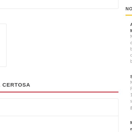
NO
b
M
E CERTOSA
F
s
g