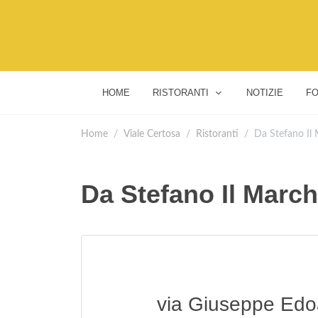
HOME
RISTORANTI
NOTIZIE
FO
Home
Viale Certosa
Ristoranti
Da Stefano Il
Da Stefano Il Marc
via Giuseppe Edo