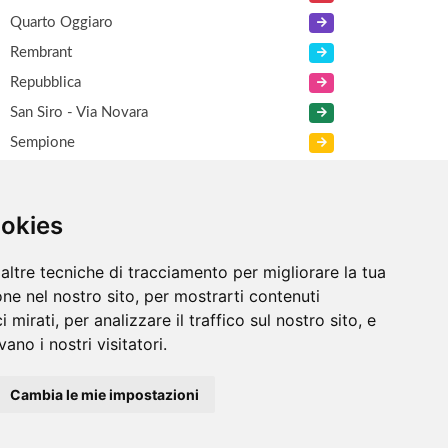
Quarto Oggiaro
Rembrant
Repubblica
San Siro - Via Novara
Sempione
Viale Certosa
XXI Marzo
ookies
Zara
altre tecniche di tracciamento per migliorare la tua
ne nel nostro sito, per mostrarti contenuti
 mirati, per analizzare il traffico sul nostro sito, e
ano i nostri visitatori.
Cambia le mie impostazioni
Informazioni
/
Contatti
/
Sitemap