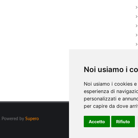
Noi usiamo i c
Noi usiamo i cookies e 
esperienza di navigazio
personalizzati e annunci
per capire da dove arriv
ti. Powered by
Supero
Accetto
Rifiuto