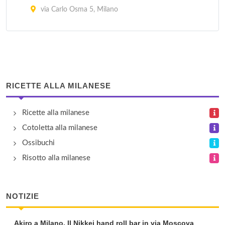
via Carlo Osma 5, Milano
La Barchetta
via Federico Tesio 15, Milano
La Corte
RICETTE ALLA MILANESE
via Cusago 201, Milano
Ricette alla milanese
La Pobbia 1850
Cotoletta alla milanese
via Gallarate 92, Milano
Ossibuchi
Risotto alla milanese
Teeny Weeny - Il Chiringuito
piazzale Sport , Milano
NOTIZIE
Akiro a Milano. Il Nikkei hand roll bar in via Moscova