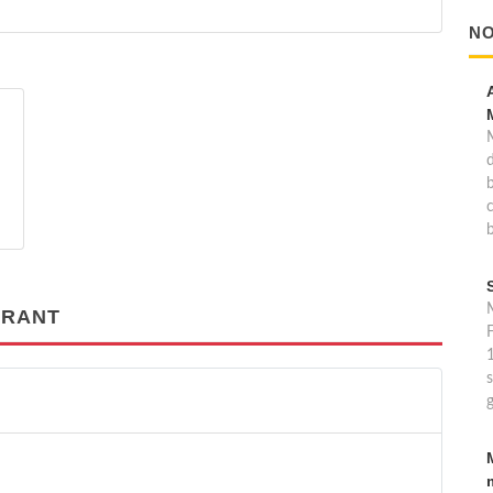
NO
b
M
BRANT
F
s
g