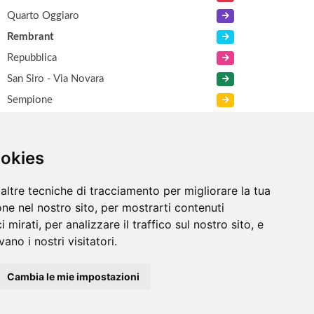
Quarto Oggiaro
Rembrant
Repubblica
San Siro - Via Novara
Sempione
Viale Certosa
XXI Marzo
ookies
Zara
altre tecniche di tracciamento per migliorare la tua
ne nel nostro sito, per mostrarti contenuti
 mirati, per analizzare il traffico sul nostro sito, e
ano i nostri visitatori.
Cambia le mie impostazioni
Informazioni
/
Contatti
/
Sitemap