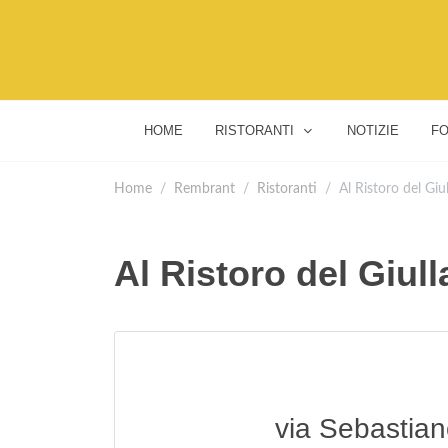
HOME
RISTORANTI
NOTIZIE
FO
Home
Rembrant
Ristoranti
Al Ristoro del Giu
Al Ristoro del Giull
via Sebastian