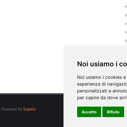
Noi usiamo i c
Noi usiamo i cookies e 
esperienza di navigazio
personalizzati e annunci
per capire da dove arriv
ti. Powered by
Supero
Accetto
Rifiuto