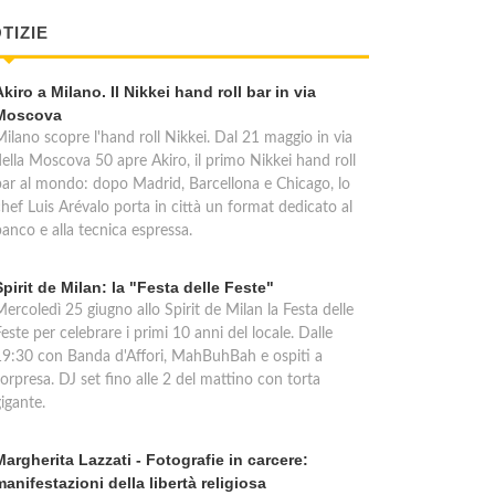
TIZIE
Akiro a Milano. Il Nikkei hand roll bar in via
Moscova
Milano scopre l'hand roll Nikkei. Dal 21 maggio in via
della Moscova 50 apre Akiro, il primo Nikkei hand roll
bar al mondo: dopo Madrid, Barcellona e Chicago, lo
chef Luis Arévalo porta in città un format dedicato al
anco e alla tecnica espressa.
Spirit de Milan: la "Festa delle Feste"
ercoledì 25 giugno allo Spirit de Milan la Festa delle
este per celebrare i primi 10 anni del locale. Dalle
19:30 con Banda d'Affori, MahBuhBah e ospiti a
orpresa. DJ set fino alle 2 del mattino con torta
igante.
Margherita Lazzati - Fotografie in carcere:
manifestazioni della libertà religiosa