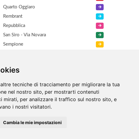
Quarto Oggiaro
Rembrant
Repubblica
San Siro - Via Novara
Sempione
Viale Certosa
XXI Marzo
ookies
Zara
altre tecniche di tracciamento per migliorare la tua
ne nel nostro sito, per mostrarti contenuti
 mirati, per analizzare il traffico sul nostro sito, e
ano i nostri visitatori.
Cambia le mie impostazioni
Informazioni
/
Contatti
/
Sitemap