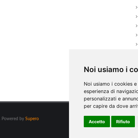
Noi usiamo i c
Noi usiamo i cookies e 
esperienza di navigazio
personalizzati e annunci
per capire da dove arriv
ti. Powered by
Supero
Accetto
Rifiuto