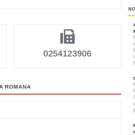
NO
0254123906
b
M
TA ROMANA
F
s
g