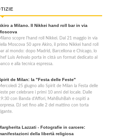
TIZIE
Akiro a Milano. Il Nikkei hand roll bar in via
Moscova
Milano scopre l'hand roll Nikkei. Dal 21 maggio in via
della Moscova 50 apre Akiro, il primo Nikkei hand roll
bar al mondo: dopo Madrid, Barcellona e Chicago, lo
chef Luis Arévalo porta in città un format dedicato al
anco e alla tecnica espressa.
Spirit de Milan: la "Festa delle Feste"
ercoledì 25 giugno allo Spirit de Milan la Festa delle
este per celebrare i primi 10 anni del locale. Dalle
19:30 con Banda d'Affori, MahBuhBah e ospiti a
orpresa. DJ set fino alle 2 del mattino con torta
igante.
Margherita Lazzati - Fotografie in carcere:
manifestazioni della libertà religiosa