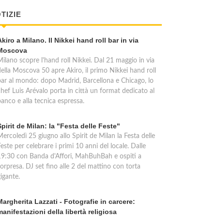
TIZIE
Akiro a Milano. Il Nikkei hand roll bar in via
Moscova
Milano scopre l'hand roll Nikkei. Dal 21 maggio in via
della Moscova 50 apre Akiro, il primo Nikkei hand roll
bar al mondo: dopo Madrid, Barcellona e Chicago, lo
chef Luis Arévalo porta in città un format dedicato al
anco e alla tecnica espressa.
Spirit de Milan: la "Festa delle Feste"
ercoledì 25 giugno allo Spirit de Milan la Festa delle
este per celebrare i primi 10 anni del locale. Dalle
19:30 con Banda d'Affori, MahBuhBah e ospiti a
orpresa. DJ set fino alle 2 del mattino con torta
igante.
Margherita Lazzati - Fotografie in carcere:
manifestazioni della libertà religiosa