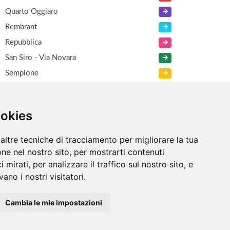
Quarto Oggiaro
Rembrant
Repubblica
San Siro - Via Novara
Sempione
Viale Certosa
XXI Marzo
ookies
Zara
altre tecniche di tracciamento per migliorare la tua
ne nel nostro sito, per mostrarti contenuti
 mirati, per analizzare il traffico sul nostro sito, e
ano i nostri visitatori.
Cambia le mie impostazioni
Informazioni
/
Contatti
/
Sitemap