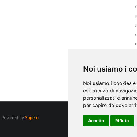
Noi usiamo i c
Noi usiamo i cookies e 
esperienza di navigazio
personalizzati e annunci
per capire da dove arriv
ti. Powered by
Supero
Accetto
Rifiuto