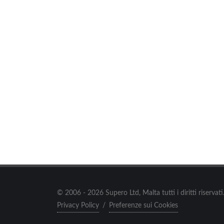
© 2006 - 2026 Supero Ltd, Malta tutti i diritti riserva
Privacy Policy
/
Preferenze sui Cookies