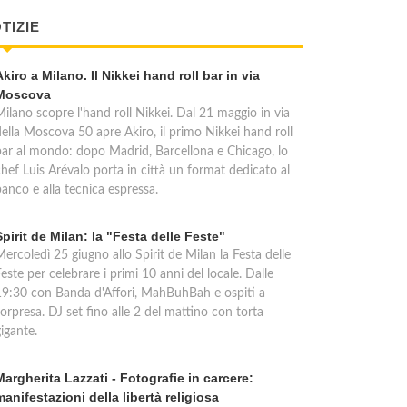
TIZIE
Akiro a Milano. Il Nikkei hand roll bar in via
Moscova
Milano scopre l'hand roll Nikkei. Dal 21 maggio in via
della Moscova 50 apre Akiro, il primo Nikkei hand roll
bar al mondo: dopo Madrid, Barcellona e Chicago, lo
chef Luis Arévalo porta in città un format dedicato al
anco e alla tecnica espressa.
Spirit de Milan: la "Festa delle Feste"
ercoledì 25 giugno allo Spirit de Milan la Festa delle
este per celebrare i primi 10 anni del locale. Dalle
19:30 con Banda d'Affori, MahBuhBah e ospiti a
orpresa. DJ set fino alle 2 del mattino con torta
igante.
Margherita Lazzati - Fotografie in carcere:
manifestazioni della libertà religiosa