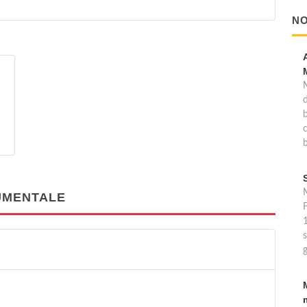
NO
b
M
NUMENTALE
F
s
g