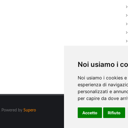
Noi usiamo i c
Noi usiamo i cookies e 
esperienza di navigazio
personalizzati e annunci
per capire da dove arriv
ti. Powered by
Supero
Accetto
Rifiuto