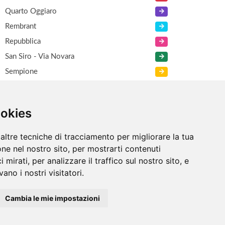
Quarto Oggiaro
Rembrant
Repubblica
San Siro - Via Novara
Sempione
Viale Certosa
XXI Marzo
ookies
Zara
altre tecniche di tracciamento per migliorare la tua
ne nel nostro sito, per mostrarti contenuti
 mirati, per analizzare il traffico sul nostro sito, e
ano i nostri visitatori.
Cambia le mie impostazioni
Informazioni
/
Contatti
/
Sitemap