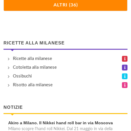
Borgo Ristorante
ALTRI (36)
via Massimo Fabio 36, Milano
Break
corso Lodi 112, Milano
RICETTE ALLA MILANESE
Casottel
Ricette alla milanese
via Massimo Fabio 25, Milano
Cotoletta alla milanese
Dawali Lebanese Restaurant
Ossibuchi
via Corrado II il Salico 10, Milano
Risotto alla milanese
El Jadida
NOTIZIE
via Carlo Bazzi 47, Milano
Akiro a Milano. Il Nikkei hand roll bar in via Moscova
Feijao Com Arroz
Milano scopre l'hand roll Nikkei. Dal 21 maggio in via della