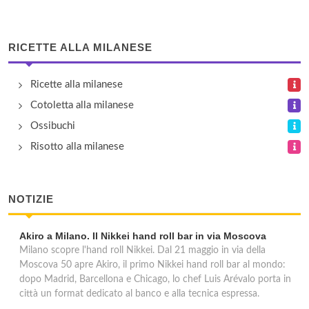
Bar Daila Cafè
via San Vincenzo 15, Milano
RICETTE ALLA MILANESE
Bebel
Ricette alla milanese
via San Vittore 3, Milano
Cotoletta alla milanese
Biagio
Ossibuchi
via Vincenzo Monti 28, Milano
Risotto alla milanese
Black Friars
NOTIZIE
corso Di Porta Ticinese 16, Milano
Akiro a Milano. Il Nikkei hand roll bar in via Moscova
Boccondivino
Milano scopre l'hand roll Nikkei. Dal 21 maggio in via della
via Giosué Carducci 17, Milano
Moscova 50 apre Akiro, il primo Nikkei hand roll bar al mondo:
dopo Madrid, Barcellona e Chicago, lo chef Luis Arévalo porta in
città un format dedicato al banco e alla tecnica espressa.