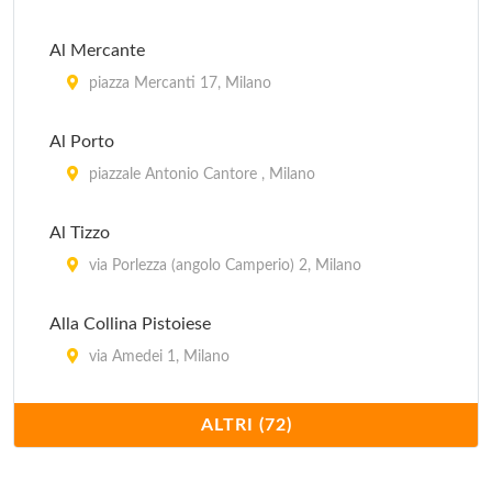
Al Mercante
piazza Mercanti 17, Milano
Al Porto
piazzale Antonio Cantore , Milano
Al Tizzo
via Porlezza (angolo Camperio) 2, Milano
Alla Collina Pistoiese
via Amedei 1, Milano
Bar Cavour Birreria
ALTRI (72)
via Santa Maria alla Porta 13, Milano