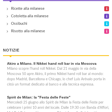
Bagutta
Ricette alla milanese
via Bagutta 14, Milano
Cotoletta alla milanese
Baretto
Ossibuchi
via Senato 7, Milano
Risotto alla milanese
Bentobar
NOTIZIE
corso Giuseppe Garibaldi 104, Milano
Akiro a Milano. Il Nikkei hand roll bar in via Moscova
Bice
Milano scopre l'hand roll Nikkei. Dal 21 maggio in via della
via Borgospesso 12, Milano
Moscova 50 apre Akiro, il primo Nikkei hand roll bar al mondo:
dopo Madrid, Barcellona e Chicago, lo chef Luis Arévalo porta in
città un format dedicato al banco e alla tecnica espressa.
Spirit de Milan: la "Festa delle Feste"
Mercoledì 25 giugno allo Spirit de Milan la Festa delle Feste per
celebrare i primi 10 anni del locale. Dalle 19:30 con Banda d'Affori,