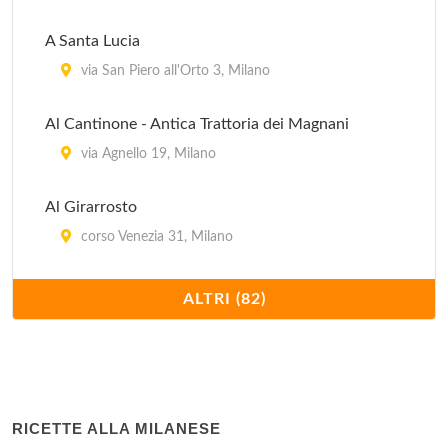
A Santa Lucia
via San Piero all'Orto 3, Milano
Al Cantinone - Antica Trattoria dei Magnani
via Agnello 19, Milano
Al Girarrosto
corso Venezia 31, Milano
Al Matarel
ALTRI (82)
corso Giuseppe Garibaldi 75, Milano
Arturosa - La Latteria
via San Marco 24, Milano
RICETTE ALLA MILANESE